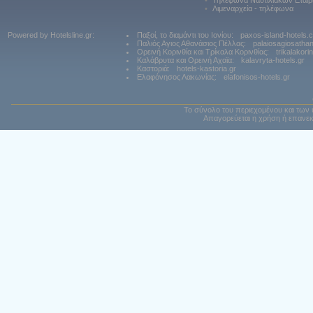
•
Τηλέφωνα Ναυτιλιακών Εταιρ
•
Λιμεναρχεία - τηλέφωνα
Powered by Hotelsline.gr:
Παξοί, το διαμάντι του Ιονίου:
paxos-island-hotels.
Παλιός Αγιος Αθανάσιος Πέλλας:
palaiosagiosatha
Ορεινή Κορινθία και Τρίκαλα Κορινθίας:
trikalakori
Καλάβρυτα και Ορεινή Αχαϊα:
kalavryta-hotels.gr
Καστοριά:
hotels-kastoria.gr
Ελαφόνησος Λακωνίας:
elafonisos-hotels.gr
Το σύνολο του περιεχομένου και των 
Απαγορεύεται η χρήση ή επανεκ