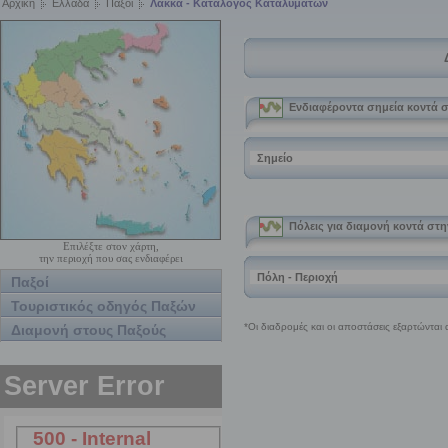
Αρχική
Ελλάδα
Παξοί
Λάκκα - Κατάλογος Καταλυμάτων
Επιλέξτε στον χάρτη,
την περιοχή που σας ενδιαφέρει
Παξοί
Τουριστικός οδηγός Παξών
Διαμονή στους Παξούς