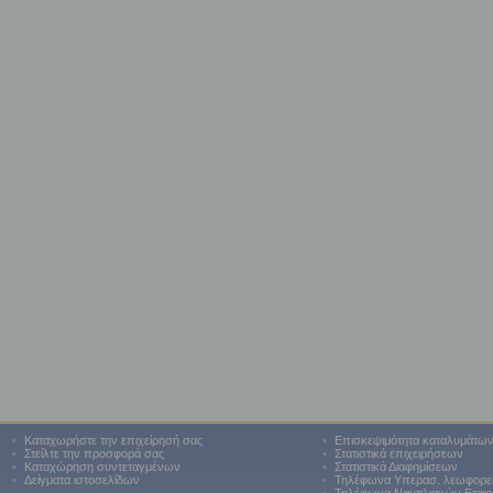
•
Καταχωρήστε την επιχείρησή σας
•
Επισκεψιμότητα καταλυμάτω
•
Στείλτε την προσφορά σας
•
Στατιστικά επιχειρήσεων
•
Καταχώρηση συντεταγμένων
•
Στατιστικά Διαφημίσεων
•
Δείγματα ιστοσελίδων
•
Τηλέφωνα Υπερασ. λεωφορε