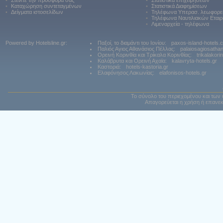
•
Στείλτε την προσφορά σας
•
Στατιστικά επιχειρήσεων
•
Καταχώρηση συντεταγμένων
•
Στατιστικά Διαφημίσεων
•
Δείγματα ιστοσελίδων
•
Τηλέφωνα Υπερασ. λεωφορε
•
Τηλέφωνα Ναυτιλιακών Εταιρ
•
Λιμεναρχεία - τηλέφωνα
Powered by Hotelsline.gr:
Παξοί, το διαμάντι του Ιονίου:
paxos-island-hotels.
Παλιός Αγιος Αθανάσιος Πέλλας:
palaiosagiosatha
Ορεινή Κορινθία και Τρίκαλα Κορινθίας:
trikalakori
Καλάβρυτα και Ορεινή Αχαϊα:
kalavryta-hotels.gr
Καστοριά:
hotels-kastoria.gr
Ελαφόνησος Λακωνίας:
elafonisos-hotels.gr
Το σύνολο του περιεχομένου και των 
Απαγορεύεται η χρήση ή επανεκ