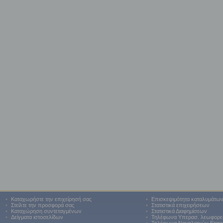
•
Καταχωρήστε την επιχείρησή σας
•
Επισκεψιμότητα καταλυμάτω
•
Στείλτε την προσφορά σας
•
Στατιστικά επιχειρήσεων
•
Καταχώρηση συντεταγμένων
•
Στατιστικά Διαφημίσεων
•
Δείγματα ιστοσελίδων
•
Τηλέφωνα Υπερασ. λεωφορε