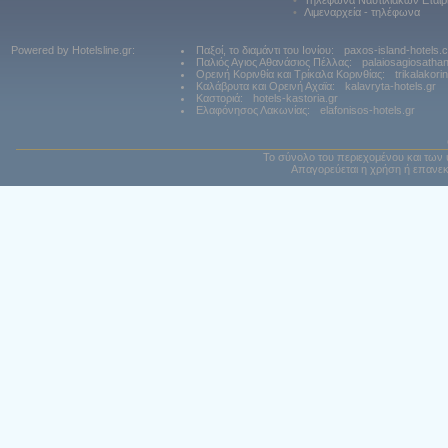
•
Τηλέφωνα Ναυτιλιακών Εταιρ
•
Λιμεναρχεία - τηλέφωνα
Powered by Hotelsline.gr:
Παξοί, το διαμάντι του Ιονίου:
paxos-island-hotels.
Παλιός Αγιος Αθανάσιος Πέλλας:
palaiosagiosatha
Ορεινή Κορινθία και Τρίκαλα Κορινθίας:
trikalakori
Καλάβρυτα και Ορεινή Αχαϊα:
kalavryta-hotels.gr
Καστοριά:
hotels-kastoria.gr
Ελαφόνησος Λακωνίας:
elafonisos-hotels.gr
Το σύνολο του περιεχομένου και των 
Απαγορεύεται η χρήση ή επανεκ