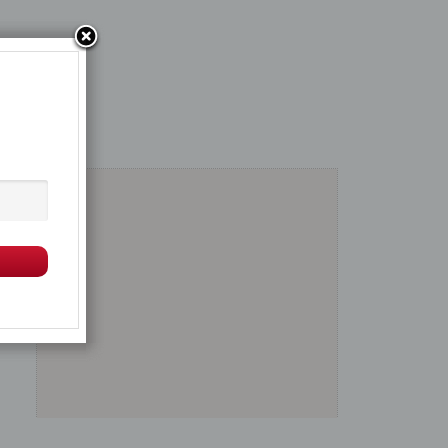
Μεγέθυνση
Σμίκρυνση