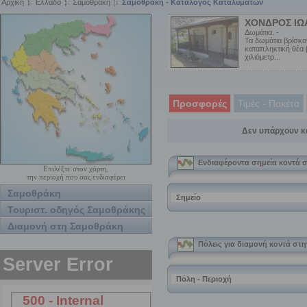
Αρχική
Ελλάδα
Σαμοθράκη
Σαμοθράκη - Κατάλογος Καταλυμάτων
ΧΟΝΔΡΟΣ ΙΩ
Δωμάτια, -
Τα δωμάτια βρίσκο
καταπληκτική θέα
χιλιόμετρ...
Προσφορές
Τιμές - Πακέτα
Δεν υπάρχουν κ
Επιλέξτε στον χάρτη,
την περιοχή που σας ενδιαφέρει
Σαμοθράκη
Τουριστ. οδηγός Σαμοθράκης
Διαμονή στη Σαμοθράκη