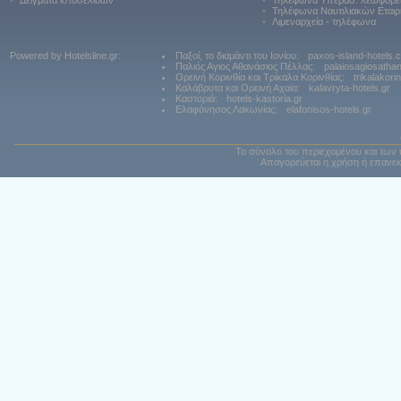
•
Δείγματα ιστοσελίδων
•
Τηλέφωνα Υπερασ. λεωφορε
•
Τηλέφωνα Ναυτιλιακών Εταιρ
•
Λιμεναρχεία - τηλέφωνα
Powered by Hotelsline.gr:
Παξοί, το διαμάντι του Ιονίου:
paxos-island-hotels.
Παλιός Αγιος Αθανάσιος Πέλλας:
palaiosagiosatha
Ορεινή Κορινθία και Τρίκαλα Κορινθίας:
trikalakori
Καλάβρυτα και Ορεινή Αχαϊα:
kalavryta-hotels.gr
Καστοριά:
hotels-kastoria.gr
Ελαφόνησος Λακωνίας:
elafonisos-hotels.gr
Το σύνολο του περιεχομένου και των 
Απαγορεύεται η χρήση ή επανεκ