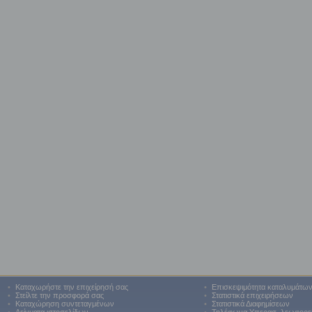
•
Καταχωρήστε την επιχείρησή σας
•
Επισκεψιμότητα καταλυμάτω
•
Στείλτε την προσφορά σας
•
Στατιστικά επιχειρήσεων
•
Καταχώρηση συντεταγμένων
•
Στατιστικά Διαφημίσεων