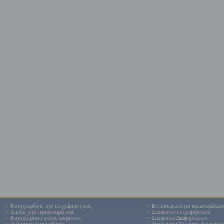
•
Καταχωρήστε την επιχείρησή σας
•
Επισκεψιμότητα καταλυμάτω
•
Στείλτε την προσφορά σας
•
Στατιστικά επιχειρήσεων
•
Καταχώρηση συντεταγμένων
•
Στατιστικά Διαφημίσεων