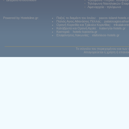
•
Δείγματα ιστοσελίδων
•
Τηλέφωνα Υπερασ. λεωφορε
•
Τηλέφωνα Ναυτιλιακών Εταιρ
•
Λιμεναρχεία - τηλέφωνα
Powered by Hotelsline.gr:
Παξοί, το διαμάντι του Ιονίου:
paxos-island-hotels.
Παλιός Αγιος Αθανάσιος Πέλλας:
palaiosagiosatha
Ορεινή Κορινθία και Τρίκαλα Κορινθίας:
trikalakori
Καλάβρυτα και Ορεινή Αχαϊα:
kalavryta-hotels.gr
Καστοριά:
hotels-kastoria.gr
Ελαφόνησος Λακωνίας:
elafonisos-hotels.gr
Το σύνολο του περιεχομένου και των 
Απαγορεύεται η χρήση ή επανεκ