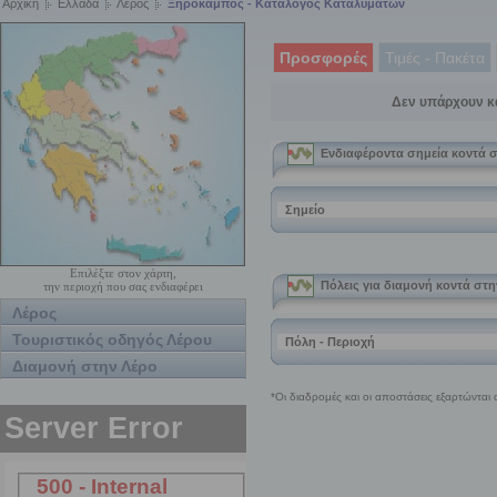
Αρχική
Ελλάδα
Λέρος
Ξηρόκαμπος - Κατάλογος Καταλυμάτων
Προσφορές
Τιμές - Πακέτα
Δεν υπάρχουν κ
Επιλέξτε στον χάρτη,
την περιοχή που σας ενδιαφέρει
Λέρος
Τουριστικός οδηγός Λέρου
Διαμονή στην Λέρο