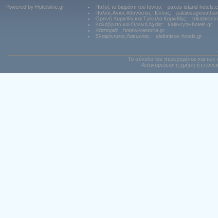
Powered by Hotelsline.gr:
Παξοί, το διαμάντι του Ιονίου:
paxos-island-hotels.
Παλιός Αγιος Αθανάσιος Πέλλας:
palaiosagiosatha
Ορεινή Κορινθία και Τρίκαλα Κορινθίας:
trikalakori
Καλάβρυτα και Ορεινή Αχαϊα:
kalavryta-hotels.gr
Καστοριά:
hotels-kastoria.gr
Ελαφόνησος Λακωνίας:
elafonisos-hotels.gr
Το σύνολο του περιεχομένου και των 
Απαγορεύεται η χρήση ή επανεκ