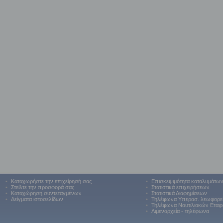
•
Καταχωρήστε την επιχείρησή σας
•
Επισκεψιμότητα καταλυμάτω
•
Στείλτε την προσφορά σας
•
Στατιστικά επιχειρήσεων
•
Καταχώρηση συντεταγμένων
•
Στατιστικά Διαφημίσεων
•
Δείγματα ιστοσελίδων
•
Τηλέφωνα Υπερασ. λεωφορε
•
Τηλέφωνα Ναυτιλιακών Εταιρ
•
Λιμεναρχεία - τηλέφωνα