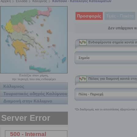
Αρχική
Ελλάδα
Κάλυμνος
Καντούνι - Κατάλογος Καταλυμάτων
Προσφορές
Τιμές - Πακέτα
Δεν υπάρχουν κ
Επιλέξτε στον χάρτη,
την περιοχή που σας ενδιαφέρει
Κάλυμνος
Τουριστικός οδηγός Καλύμνου
Διαμονή στην Κάλυμνο