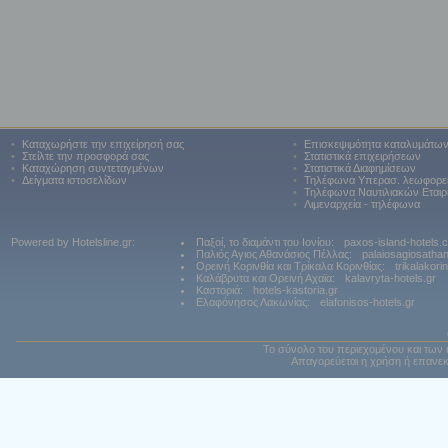
•
Καταχωρήστε την επιχείρησή σας
•
Επισκεψιμότητα καταλυμάτω
•
Στείλτε την προσφορά σας
•
Στατιστικά επιχειρήσεων
•
Καταχώρηση συντεταγμένων
•
Στατιστικά Διαφημίσεων
•
Δείγματα ιστοσελίδων
•
Τηλέφωνα Υπερασ. λεωφορε
•
Τηλέφωνα Ναυτιλιακών Εταιρ
•
Λιμεναρχεία - τηλέφωνα
Powered by Hotelsline.gr:
Παξοί, το διαμάντι του Ιονίου:
paxos-island-hotels.
Παλιός Αγιος Αθανάσιος Πέλλας:
palaiosagiosatha
Ορεινή Κορινθία και Τρίκαλα Κορινθίας:
trikalakori
Καλάβρυτα και Ορεινή Αχαϊα:
kalavryta-hotels.gr
Καστοριά:
hotels-kastoria.gr
Ελαφόνησος Λακωνίας:
elafonisos-hotels.gr
Το σύνολο του περιεχομένου και των 
Απαγορεύεται η χρήση ή επανεκ