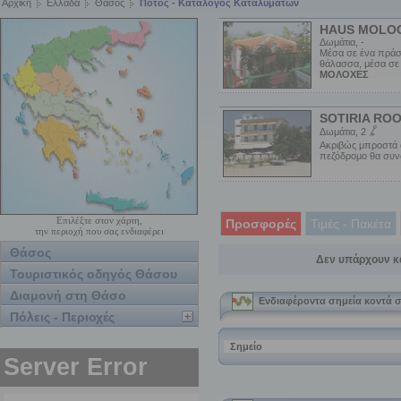
Αρχική
Ελλάδα
Θάσος
Ποτός - Κατάλογος Καταλυμάτων
HAUS MOLO
Δωμάτια, -
Μέσα σε ένα πράσ
θάλασσα, μέσα σε
ΜΟΛΟΧΕΣ
SOTIRIA RO
Δωμάτια, 2
Ακριβώς μπροστά α
πεζόδρομο θα συνα
Επιλέξτε στον χάρτη,
Προσφορές
Τιμές - Πακέτα
την περιοχή που σας ενδιαφέρει
Θάσος
Δεν υπάρχουν κ
Τουριστικός οδηγός Θάσου
Διαμονή στη Θάσο
Πόλεις - Περιοχές