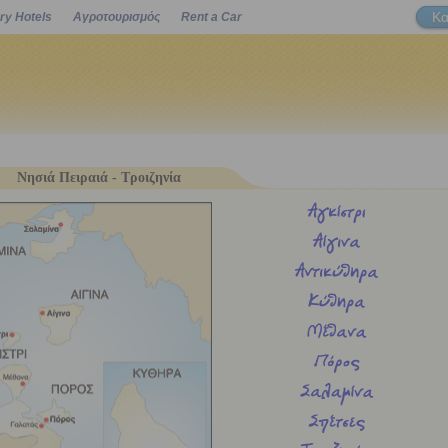
Κα
ry Hotels
Αγροτουρισμός
Rent a Car
Powered by
Νησιά Πειραιά - Τροιζηνία