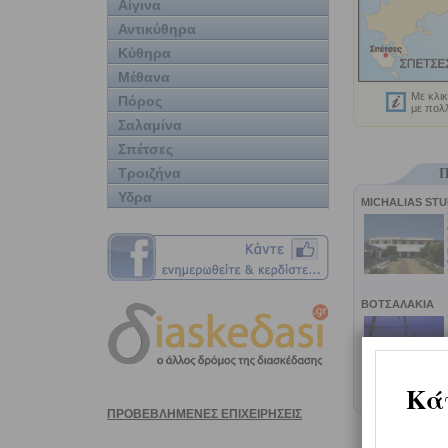
Αίγινα
Αντικύθηρα
Κύθηρα
Μέθανα
Με κλικ
Πόρος
με πολλ
Σαλαμίνα
Σπέτσες
Τροιζήνα
Π
Υδρα
MICHALIAS STU
ΒΟΤΣΑΛΑΚΙΑ