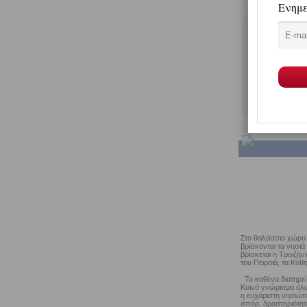
Π
Στο θαλάσσιο χώρο α
βρίσκονται τα νησιά
βρίσκεται η Τροιζην
του Πειραιά, τα Κύθ
Το καθένα διατηρεί 
Κοινό γνώρισμα όλω
η ευχάριστη νησιώτι
σπόρ, δραστηριότητε