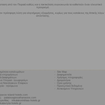
σταση από τον Πειραιά καθώς και η τακτικότατη συγκοινωνία τα καθιστούν έναν ελκυστικό
προορισμό.
ν πρόσφορη λύση για ολιγοήμερες εξορμήσεις, κυρίως για τους κατοίκους της Αττικής λόγω 
απόστασης.
ιμότητα καταλυμάτων
•
Site Map
κά επιχειρήσεων
•
Διαφημιστείτε
κά Διαφημίσεων
•
Χρήσιμες πληροφορίες
να Υπερασ. λεωφορείων
•
Δρομολόγια
α Ναυτιλιακών Εταιριών
•
Οροι χρήσης
χεία - τηλέφωνα
•
Προσωπικά δεδομένα
•
Αντικείμενο Υπηρεσιών
paxos-island-hotels.com
ς:
palaiosagiosathanasios.com
ορινθίας:
trikalakorinthias-hotels.gr
kalavryta-hotels.gr