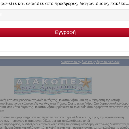
ροσφορές Διαμονής στα Νησιά Πειραιά - Τροιζηνία
Δείτε αναλυτικά όλες τις προσφορέ
Διαβάστε τα σχόλια και γράψτε το δικό σας
νάμεσα στις βορειοανατολικές ακτές της Πελοποννήσου και τη δυτική ακτή της Αττικής
 του Σαρωνικού κόλπου: Αίγινα, Αγγίστρι, Πόρος, Σπέτσες και Υδρα. Στο βορειονατολικό άκρο
ία και στο νότιο άκρο της Πελοποννήσου βρίσκεται το τελευταίο όσο αφορά την απόσταση νησ
ηρα.
το δικό του χαρακτήρα και ως προς το φυσικό περιβάλλον και ως προς την αρχιτεκτονική.
ν των περιοχών οι υπέροχες θάλασσες και οι ολοκάθαρες ακτές,
κη ατμόσφαιρα, οι φιλόξενοι κάτοικοι και η καλή τουριστική υποδομή, οι πολλές δυνατότητες γ
ς, διασκέδαση και καλό φαγητό, η λαϊκή τέχνη και η αρχιτεκτονική, τα τοπικά έθιμα, τα πλούσ