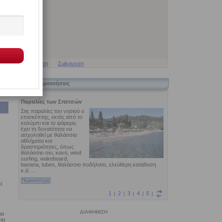
Μεγέθυνση
Σμίκρυνση
ς
Εξερευνήσεις
ί
ΔΙΑΦΗΜΙΣΗ
ια
ια