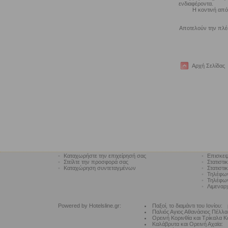
ενδιαφέροντα.
Η κοντινή από
Αποτελούν την πλέο
Αρχή Σελίδας
•
Καταχωρήστε την επιχείρησή σας
•
Επισκεψ
•
Στείλτε την προσφορά σας
•
Στατιστι
•
Καταχώρηση συντεταγμένων
•
Στατιστι
•
Τηλέφω
•
Τηλέφων
•
Λιμεναρ
Powered by Hotelsline.gr:
Παξοί, το διαμάντι του Ιονίου:
Παλιός Αγιος Αθανάσιος Πέλλα
Ορεινή Κορινθία και Τρίκαλα Κ
Καλάβρυτα και Ορεινή Αχαϊα: