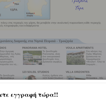
 πάνω στις περιοχές του χάρτη, θα μεταβείτε στην αναλυτική παρουσίαση κάθε περιοχής
ές πληροφορίες και ενδιαφέροντα
ροτάσεις Διαμονής στα Νησιά Πειραιά - Τροιζηνία
DIOS
PANORAMA HOTEL
VOULA APARTMENTS
Στην όμορφη
Το ξενοδοχείο
Στο κέντρο της
αμμουδιά της Αγίας
Panorama, είναι
Αγίας Μαρίνας
Μαρίνας, στη
ένα οικογενειακό
βρίσκονται τα
μεγαλύτερη
ξενοδοχείο που
διαμερίσματα
οργανωμένη
βρίσκεται ακριβώς
«Βούλα». Όλα τα
παραλία του νη...
...
διαμερίσ...
123 SOLEIL STUDIOS
VILLA ORIZONTES
Το ξενοδοχείο
Καλώς ήρθατε στο
Villa
Βοτσαλάκια
123 Soleil Studios!
Orizontes
...Μία
βρίσκεται πάνω
Μόλις μια ώρα από
οικογενειακή
στην παραλία των
την Αθήνα, στην
επιχείρηση που
...
καρδιά του...
βρίσκεται σε ...
Δείτε αναλυτικά όλες τις προτάσεις μα