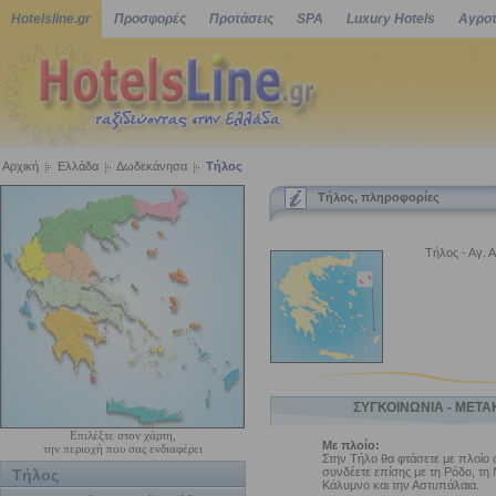
Hotelsline.gr
Προσφορές
Προτάσεις
SPA
Luxury Hotels
Αγροτ
Αρχική
Ελλάδα
Δωδεκάνησα
Τήλος
Τήλος, πληροφορίες
Τήλος - Αγ. 
ΣΥΓΚΟΙΝΩΝΙΑ - ΜΕΤΑ
Επιλέξτε στον χάρτη,
Με πλοίο:
την περιοχή που σας ενδιαφέρει
Στην Τήλο θα φτάσετε με πλοίο α
συνδέετε επίσης με τη Ρόδο, τη 
Τήλος
Κάλυμνο και την Αστυπάλαια.