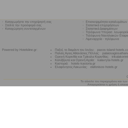
•
Καταχωρήστε την επιχείρησή σας
•
Επισκεψιμότητα καταλυμάτων
•
Στείλτε την προσφορά σας
•
Στατιστικά επιχειρήσεων
•
Καταχώρηση συντεταγμένων
•
Στατιστικά Διαφημίσεων
•
Τηλέφωνα Υπερασ. λεωφορε
•
Τηλέφωνα Ναυτιλιακών Εταιρ
•
Λιμεναρχεία - τηλέφωνα
Powered by Hotelsline.gr:
Παξοί, το διαμάντι του Ιονίου:
paxos-island-hotels.
Παλιός Αγιος Αθανάσιος Πέλλας:
palaiosagiosathan
Ορεινή Κορινθία και Τρίκαλα Κορινθίας:
trikalakorin
Καλάβρυτα και Ορεινή Αχαϊα:
kalavryta-hotels.gr
Καστοριά:
hotels-kastoria.gr
Ελαφόνησος Λακωνίας:
elafonisos-hotels.gr
Το σύνολο του περιεχομένου και των
Απαγορεύεται η χρήση ή επανεκ