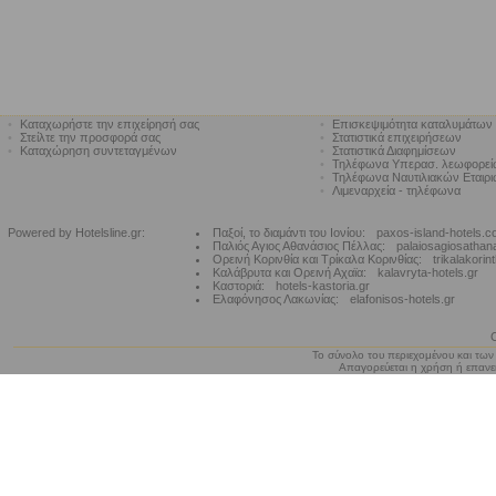
•
Καταχωρήστε την επιχείρησή σας
•
Επισκεψιμότητα καταλυμάτων
•
Στείλτε την προσφορά σας
•
Στατιστικά επιχειρήσεων
•
Καταχώρηση συντεταγμένων
•
Στατιστικά Διαφημίσεων
•
Τηλέφωνα Υπερασ. λεωφορε
•
Τηλέφωνα Ναυτιλιακών Εταιρ
•
Λιμεναρχεία - τηλέφωνα
Powered by Hotelsline.gr:
Παξοί, το διαμάντι του Ιονίου:
paxos-island-hotels.
Παλιός Αγιος Αθανάσιος Πέλλας:
palaiosagiosathan
Ορεινή Κορινθία και Τρίκαλα Κορινθίας:
trikalakorin
Καλάβρυτα και Ορεινή Αχαϊα:
kalavryta-hotels.gr
Καστοριά:
hotels-kastoria.gr
Ελαφόνησος Λακωνίας:
elafonisos-hotels.gr
Το σύνολο του περιεχομένου και των
Απαγορεύεται η χρήση ή επανεκ