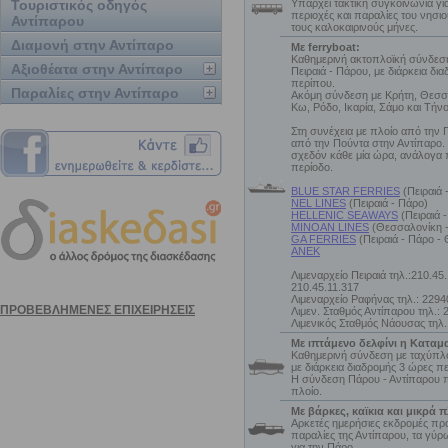
Τουριστικός οδηγός
Υπάρχει τακτική συγκοινωνία για
περιοχές και παραλίες του νησι
Αντίπαρου
τους καλοκαιρινούς μήνες.
Διαμονή στην Αντίπαρο
Με ferryboat:
Καθημερινή ακτοπλοϊκή σύνδεσ
Αξιοθέατα στην Αντίπαρο
Πειραιά - Πάρου, με διάρκεια δι
περίπου.
Παραλίες στην Αντίπαρο
Ακόμη σύνδεση με Κρήτη, Θεσσα
Κω, Ρόδο, Ικαρία, Σάμο και Τήν
Στη συνέχεια με πλοίο από την Π
από την Πούντα στην Αντίπαρο. 
σχεδόν κάθε μία ώρα, ανάλογα 
περίοδο.
BLUE STAR FERRIES
(Πειραιά 
NEL LINES
(Πειραιά - Πάρο)
HELLENIC SEAWAYS
(Πειραιά 
MINOAN LINES
(Θεσσαλονίκη -
GA FERRIES
(Πειραιά - Πάρο -
ΑΝΕΚ
Λιμεναρχείο Πειραιά τηλ.:210.45.
210.45.11.317
Λιμεναρχείο Ραφήνας τηλ.: 2294
Λιμεν. Σταθμός Αντίπαρου τηλ.:
Λιμενικός Σταθμός Νάουσας τηλ.
Με ιπτάμενο δελφίνι η Καταμ
Καθημερινή σύνδεση με ταχύπλο
με διάρκεια διαδρομής 3 ώρες π
Η σύνδεση Πάρου - Αντίπαρου π
πλοίο.
Με βάρκες, καϊκια και μικρά π
Αρκετές ημερήσιες εκδρομές πρα
παραλίες της Αντίπαρου, τα γύρ
για την Πάρο.