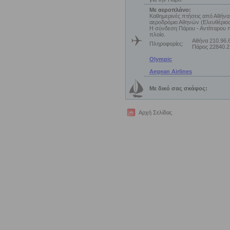
Με αεροπλάνο:
Καθημερινές πτήσεις από Αθήνα
αεροδρόμιο Αθηνών (Ελευθέριος
Η σύνδεση Πάρου - Αντίπαρου π
πλοίο.
Αθήνα 210.96.
Πληροφορίες:
Πάρος 22840.2
Olympic
Aegean Airlines
Με δικό σας σκάφος:
Αρχή Σελίδας