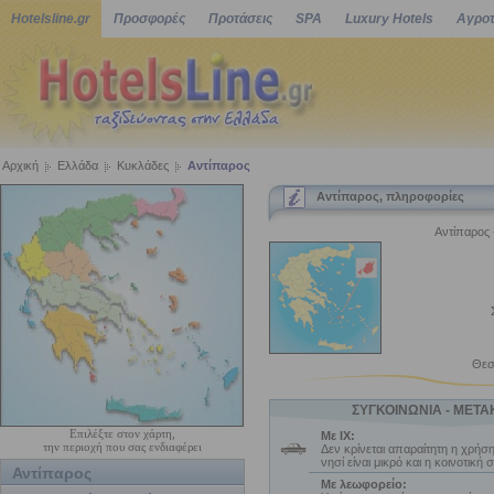
Hotelsline.gr
Προσφορές
Προτάσεις
SPA
Luxury Hotels
Αγροτ
Αρχική
Ελλάδα
Κυκλάδες
Αντίπαρος
Αντίπαρος, πληροφορίες
Αντίπαρος -
Θεσ
ΣΥΓΚΟΙΝΩΝΙΑ - ΜΕΤΑ
Επιλέξτε στον χάρτη,
Με ΙΧ:
την περιοχή που σας ενδιαφέρει
Δεν κρίνεται απαραίτητη η χρήσ
νησί είναι μικρό και η κοινοτική 
Αντίπαρος
Με λεωφορείο: