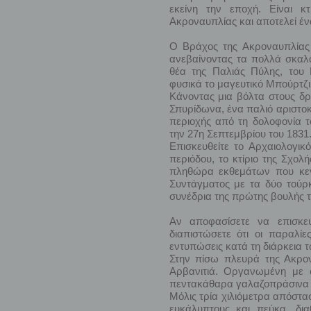
εκείνη την εποχή. Είναι κ
Ακροναυπλίας και αποτελεί έ
Ο Βράχος της Ακροναυπλίας 
ανεβαίνοντας τα πολλά σκαλο
θέα της Παλιάς Πύλης, του
φυσικά το μαγευτικό Μπούρτζι
Κάνοντας μια βόλτα στους δρ
Σπυρίδωνα, ένα παλιό αριστοκρ
περιοχής από τη δολοφονία 
την 27η Σεπτεμβρίου του 1831
Επισκευθείτε το Αρχαιολογικ
περιόδου, το κτίριο της Σχολ
πληθώρα εκθεμάτων που κεντ
Συντάγματος με τα δύο τούρκ
συνέδρια της πρώτης βουλής 
Αν αποφασίσετε να επισκευ
διαπιστώσετε ότι οι παραλίε
εντυπώσεις κατά τη διάρκεια 
Στην πίσω πλευρά της Ακρον
Αρβανιτιά. Οργανωμένη με ομ
πεντακάθαρα γαλαζοπράσινα 
Μόλις τρία χιλιόμετρα απόστ
ευκάλυπτους και πεύκα, δια