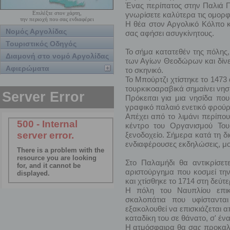
Ένας περίπατος στην Παλιά Πό
Επιλέξτε στον χάρτη,
γνωρίσετε καλύτερα τις ομορφι
την περιοχή που σας ενδιαφέρει
Η θέα στον Αργολικό Κόλπο κ
Νομός Αργολίδας
σας αφήσει ασυγκίνητους.
Τουριστικός Οδηγός
Το σήμα κατατεθέν της πόλης,
Διαμονή στο νομό Αργολίδας
των Αγίων Θεοδώρων και δίνει
Αφιερώματα
το σκηνικό.
Το Μπούρτζι χτίστηκε το 1473 
τουρκικοαραβικά σημαίνει νησί
Πρόκειται για μια νησίδα πο
γραφικό παλαιό ενετικό φρούρ
Απέχει από το λιμάνι περίπου
κέντρο του Οργανισμού Του
ξενοδοχείο. Σήμερα κατά τη δ
ενδιαφέρουσες εκδηλώσεις, μου
Στο Παλαμήδι θα αντικρίσετ
αριστούργημα που κοσμεί την
και χτίσθηκε το 1714 στη δεύτ
Η πόλη του Ναυπλίου επικ
σκαλοπάτια που υφίσταντα
εξακολουθεί να επισκιάζεται 
καταδίκη του σε θάνατο, σ' ένα
Η ατμόσφαιρα θα σας προκαλέσ