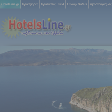
Hotelsline.gr
Προσφορές
Προτάσεις
SPA
Luxury Hotels
Αγροτουρισμός