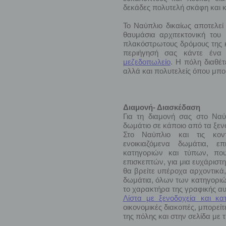
δεκάδες πολυτελή σκάφη και κ
Το Ναύπλιο δικαίως αποτελεί
θαυμάσια αρχιτεκτονική του 
πλακόστρωτους δρόμους της κ
περιήγησή σας κάντε ένα 
μεζεδοπωλείο
. Η πόλη διαθέτ
αλλά και πολυτελείς όπου μπορ
Διαμονή- Διασκέδαση
Για τη διαμονή σας στο Ναύ
δωμάτιο σε κάποιο από τα ξεν
Στο Ναύπλιο και τις κοντ
ενοικιαζόμενα δωμάτια, ε
κατηγοριών και τύπων, που
επισκεπτών, για μια ευχάριστ
θα βρείτε υπέροχα αρχοντικά,
δωμάτια, όλων των κατηγοριών
το χαρακτήρα της γραφικής αυ
Λίστα με ξενοδοχεία και κα
οικονομικές διακοπές, μπορείτ
της πόλης και στην σελίδα με τ