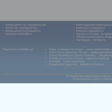
•
Καταχωρήστε την επιχείρησή σας
•
Επισκεψιμότητα καταλυμάτω
•
Στείλτε την προσφορά σας
•
Στατιστικά επιχειρήσεων
•
Καταχώρηση συντεταγμένων
•
Στατιστικά Διαφημίσεων
•
Δείγματα ιστοσελίδων
•
Τηλέφωνα Υπερασ. λεωφορε
•
Τηλέφωνα Ναυτιλιακών Εταιρ
•
Λιμεναρχεία - τηλέφωνα
Powered by Hotelsline.gr:
Παξοί, το διαμάντι του Ιονίου:
paxos-island-hotels.
Παλιός Αγιος Αθανάσιος Πέλλας:
palaiosagiosatha
Ορεινή Κορινθία και Τρίκαλα Κορινθίας:
trikalakori
Καλάβρυτα και Ορεινή Αχαϊα:
kalavryta-hotels.gr
Καστοριά:
hotels-kastoria.gr
Ελαφόνησος Λακωνίας:
elafonisos-hotels.gr
Το σύνολο του περιεχομένου και των 
Απαγορεύεται η χρήση ή επανεκ