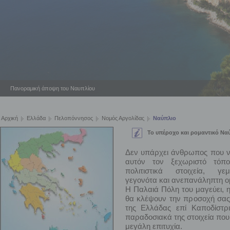
Πανοραμική άποψη του Ναυπλίου
Αρχική
Ελλάδα
Πελοπόννησος
Νομός Αργολίδας
Ναύπλιο
Το υπέροχο και ρομαντικό Να
Δεν υπάρχει άνθρωπος που ν
αυτόν τον ξεχωριστό τόπ
πολιτιστικά στοιχεία, γε
γεγονότα και ανεπανάληπτη ο
Η Παλαιά Πόλη του μαγεύει, η
θα κλέψουν την προσοχή σας
της Ελλάδας επί Καποδίστρ
παραδοσιακά της στοιχεία που
μεγάλη επιτυχία.