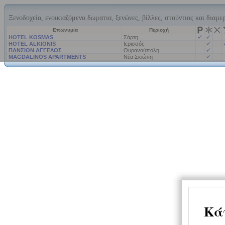
Ξενοδοχεία, ενοικιαζόμενα δωματια, ξενώνες, βίλλες, στούντιος και διαμε
Επωνυμία
Περιοχή
HOTEL KOSMAS
Σάρτη
HOTEL ALKIONIS
Ιερισσός
ΠΑΝΣΙΟΝ ΑΓΓΕΛΟΣ
Ουρανούπολη
MAGDALINOS APARTMENTS
Νέα Σκιώνη