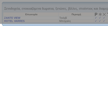
Ξενοδοχεία, ενοικιαζόμενα δωματια, ξενώνες, βίλλες, στούντιος και διαμε
Επωνυμία
Περιοχή
ZANTE VIEW
Τσιλιβί
HOTEL VARRES
Μπόχαλη