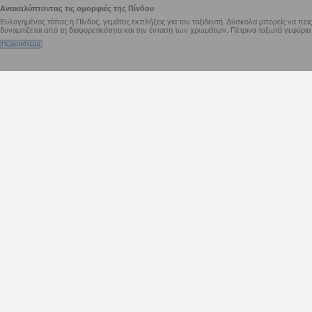
Ανακαλύπτοντας τις ομορφιές της Πίνδου
Ευλογημένος τόπος η Πίνδος, γεμάτος εκπλήξεις για τον ταξιδευτή. Δύσκολα μπορείς να πεις 
δυναμιτίζεται από τη διαφορετικότητα και την ένταση των χρωμάτων. Πέτρινα τοξωτά γεφύρ