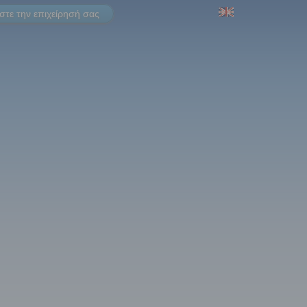
τε την επιχείρησή σας