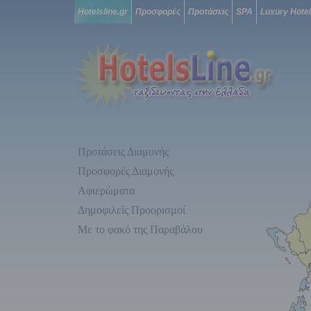
Hotelsline.gr
Προσφορές
Προτάσεις
SPA
Luxury Hote
Προτάσεις Διαμονής
Προσφορές Διαμονής
Αφιερώματα
Δημοφιλείς Προορισμοί
Με το φακό της Παραβάλου