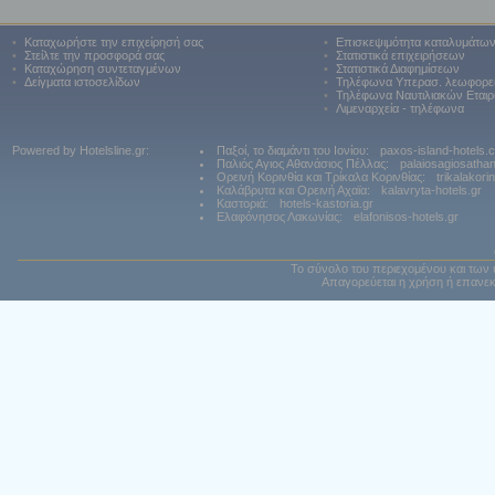
•
Καταχωρήστε την επιχείρησή σας
•
Επισκεψιμότητα καταλυμάτω
•
Στείλτε την προσφορά σας
•
Στατιστικά επιχειρήσεων
•
Καταχώρηση συντεταγμένων
•
Στατιστικά Διαφημίσεων
•
Δείγματα ιστοσελίδων
•
Τηλέφωνα Υπερασ. λεωφορε
•
Τηλέφωνα Ναυτιλιακών Εταιρ
•
Λιμεναρχεία - τηλέφωνα
Powered by Hotelsline.gr:
Παξοί, το διαμάντι του Ιονίου:
paxos-island-hotels.
Παλιός Αγιος Αθανάσιος Πέλλας:
palaiosagiosatha
Ορεινή Κορινθία και Τρίκαλα Κορινθίας:
trikalakori
Καλάβρυτα και Ορεινή Αχαϊα:
kalavryta-hotels.gr
Καστοριά:
hotels-kastoria.gr
Ελαφόνησος Λακωνίας:
elafonisos-hotels.gr
Το σύνολο του περιεχομένου και των 
Απαγορεύεται η χρήση ή επανεκ