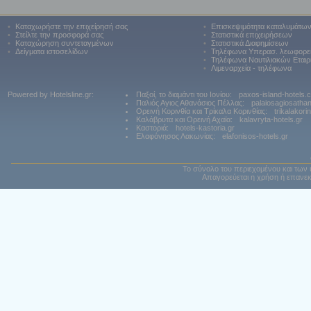
•
Καταχωρήστε την επιχείρησή σας
•
Επισκεψιμότητα καταλυμάτω
•
Στείλτε την προσφορά σας
•
Στατιστικά επιχειρήσεων
•
Καταχώρηση συντεταγμένων
•
Στατιστικά Διαφημίσεων
•
Δείγματα ιστοσελίδων
•
Τηλέφωνα Υπερασ. λεωφορε
•
Τηλέφωνα Ναυτιλιακών Εταιρ
•
Λιμεναρχεία - τηλέφωνα
Powered by Hotelsline.gr:
Παξοί, το διαμάντι του Ιονίου:
paxos-island-hotels.
Παλιός Αγιος Αθανάσιος Πέλλας:
palaiosagiosatha
Ορεινή Κορινθία και Τρίκαλα Κορινθίας:
trikalakori
Καλάβρυτα και Ορεινή Αχαϊα:
kalavryta-hotels.gr
Καστοριά:
hotels-kastoria.gr
Ελαφόνησος Λακωνίας:
elafonisos-hotels.gr
Το σύνολο του περιεχομένου και των 
Απαγορεύεται η χρήση ή επανεκ