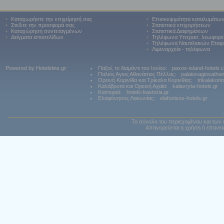
•
Καταχωρήστε την επιχείρησή σας
•
Επισκεψιμότητα καταλυμάτω
•
Στείλτε την προσφορά σας
•
Στατιστικά επιχειρήσεων
•
Καταχώρηση συντεταγμένων
•
Στατιστικά Διαφημίσεων
•
Δείγματα ιστοσελίδων
•
Τηλέφωνα Υπερασ. λεωφορε
•
Τηλέφωνα Ναυτιλιακών Εταιρ
•
Λιμεναρχεία - τηλέφωνα
Powered by Hotelsline.gr:
Παξοί, το διαμάντι του Ιονίου:
paxos-island-hotels.
Παλιός Αγιος Αθανάσιος Πέλλας:
palaiosagiosatha
Ορεινή Κορινθία και Τρίκαλα Κορινθίας:
trikalakori
Καλάβρυτα και Ορεινή Αχαϊα:
kalavryta-hotels.gr
Καστοριά:
hotels-kastoria.gr
Ελαφόνησος Λακωνίας:
elafonisos-hotels.gr
Το σύνολο του περιεχομένου και των 
Απαγορεύεται η χρήση ή επανεκ