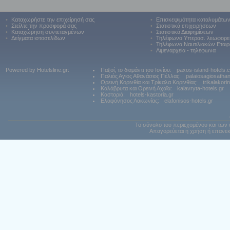
•
Καταχωρήστε την επιχείρησή σας
•
Επισκεψιμότητα καταλυμάτω
•
Στείλτε την προσφορά σας
•
Στατιστικά επιχειρήσεων
•
Καταχώρηση συντεταγμένων
•
Στατιστικά Διαφημίσεων
•
Δείγματα ιστοσελίδων
•
Τηλέφωνα Υπερασ. λεωφορε
•
Τηλέφωνα Ναυτιλιακών Εταιρ
•
Λιμεναρχεία - τηλέφωνα
Powered by Hotelsline.gr:
Παξοί, το διαμάντι του Ιονίου:
paxos-island-hotels.
Παλιός Αγιος Αθανάσιος Πέλλας:
palaiosagiosatha
Ορεινή Κορινθία και Τρίκαλα Κορινθίας:
trikalakori
Καλάβρυτα και Ορεινή Αχαϊα:
kalavryta-hotels.gr
Καστοριά:
hotels-kastoria.gr
Ελαφόνησος Λακωνίας:
elafonisos-hotels.gr
Το σύνολο του περιεχομένου και των 
Απαγορεύεται η χρήση ή επανεκ