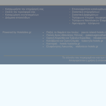
•
Καταχωρήστε την επιχείρησή σας
•
Επισκεψιμότητα καταλυμάτω
•
Στείλτε την προσφορά σας
•
Στατιστικά επιχειρήσεων
•
Καταχώρηση συντεταγμένων
•
Στατιστικά Διαφημίσεων
•
Δείγματα ιστοσελίδων
•
Τηλέφωνα Υπερασ. λεωφορε
•
Τηλέφωνα Ναυτιλιακών Εταιρ
•
Λιμεναρχεία - τηλέφωνα
Powered by Hotelsline.gr:
Παξοί, το διαμάντι του Ιονίου:
paxos-island-hotels.
Παλιός Αγιος Αθανάσιος Πέλλας:
palaiosagiosatha
Ορεινή Κορινθία και Τρίκαλα Κορινθίας:
trikalakori
Καλάβρυτα και Ορεινή Αχαϊα:
kalavryta-hotels.gr
Καστοριά:
hotels-kastoria.gr
Ελαφόνησος Λακωνίας:
elafonisos-hotels.gr
Το σύνολο του περιεχομένου και των 
Απαγορεύεται η χρήση ή επανεκ