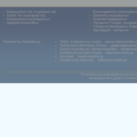
•
Καταχωρήστε την επιχείρησή σας
•
Επισκεψιμότητα καταλυμάτω
•
Στείλτε την προσφορά σας
•
Στατιστικά επιχειρήσεων
•
Καταχώρηση συντεταγμένων
•
Στατιστικά Διαφημίσεων
•
Δείγματα ιστοσελίδων
•
Τηλέφωνα Υπερασ. λεωφορε
•
Τηλέφωνα Ναυτιλιακών Εταιρ
•
Λιμεναρχεία - τηλέφωνα
Powered by Hotelsline.gr:
Παξοί, το διαμάντι του Ιονίου:
paxos-island-hotels.
Παλιός Αγιος Αθανάσιος Πέλλας:
palaiosagiosatha
Ορεινή Κορινθία και Τρίκαλα Κορινθίας:
trikalakori
Καλάβρυτα και Ορεινή Αχαϊα:
kalavryta-hotels.gr
Καστοριά:
hotels-kastoria.gr
Ελαφόνησος Λακωνίας:
elafonisos-hotels.gr
Το σύνολο του περιεχομένου και των 
Απαγορεύεται η χρήση ή επανεκ