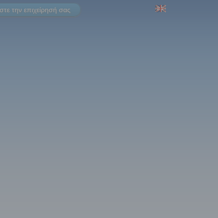
τε την επιχείρησή σας