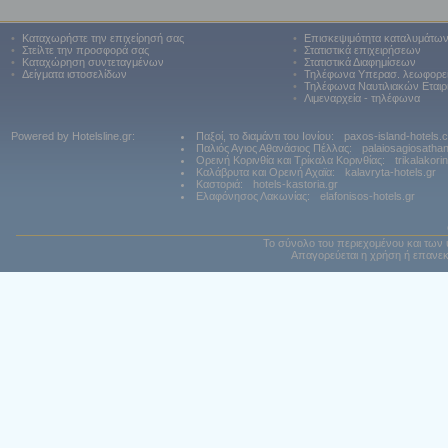
•
Καταχωρήστε την επιχείρησή σας
•
Επισκεψιμότητα καταλυμάτω
•
Στείλτε την προσφορά σας
•
Στατιστικά επιχειρήσεων
•
Καταχώρηση συντεταγμένων
•
Στατιστικά Διαφημίσεων
•
Δείγματα ιστοσελίδων
•
Τηλέφωνα Υπερασ. λεωφορε
•
Τηλέφωνα Ναυτιλιακών Εταιρ
•
Λιμεναρχεία - τηλέφωνα
Powered by Hotelsline.gr:
Παξοί, το διαμάντι του Ιονίου:
paxos-island-hotels.
Παλιός Αγιος Αθανάσιος Πέλλας:
palaiosagiosatha
Ορεινή Κορινθία και Τρίκαλα Κορινθίας:
trikalakori
Καλάβρυτα και Ορεινή Αχαϊα:
kalavryta-hotels.gr
Καστοριά:
hotels-kastoria.gr
Ελαφόνησος Λακωνίας:
elafonisos-hotels.gr
Το σύνολο του περιεχομένου και των 
Απαγορεύεται η χρήση ή επανεκ