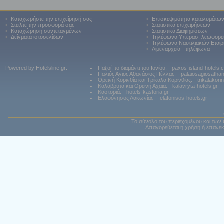
•
Καταχωρήστε την επιχείρησή σας
•
Επισκεψιμότητα καταλυμάτω
•
Στείλτε την προσφορά σας
•
Στατιστικά επιχειρήσεων
•
Καταχώρηση συντεταγμένων
•
Στατιστικά Διαφημίσεων
•
Δείγματα ιστοσελίδων
•
Τηλέφωνα Υπερασ. λεωφορε
•
Τηλέφωνα Ναυτιλιακών Εταιρ
•
Λιμεναρχεία - τηλέφωνα
Powered by Hotelsline.gr:
Παξοί, το διαμάντι του Ιονίου:
paxos-island-hotels.
Παλιός Αγιος Αθανάσιος Πέλλας:
palaiosagiosatha
Ορεινή Κορινθία και Τρίκαλα Κορινθίας:
trikalakori
Καλάβρυτα και Ορεινή Αχαϊα:
kalavryta-hotels.gr
Καστοριά:
hotels-kastoria.gr
Ελαφόνησος Λακωνίας:
elafonisos-hotels.gr
Το σύνολο του περιεχομένου και των 
Απαγορεύεται η χρήση ή επανεκ